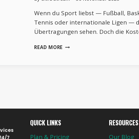
Wenn du Sport liebst — Fußball, Bask
Tennis oder internationale Ligen — d
Übertragungen sehen. Doch die Kost
KOSTENLOS
READ MORE
SPORT
STREAMEN
2026:
DIE
BESTEN
LEGALEN
SEITEN
FÜR
BUNDESLIGA,
CHAMPIONS
QUICK LINKS
RESOURCES
LEAGUE
vices
&
Plan & Pricing
Our Blog
24/7