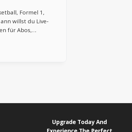
etball, Formel 1,
ann willst du Live-
en für Abos,…
Upgrade Today And
Experience The Perfect