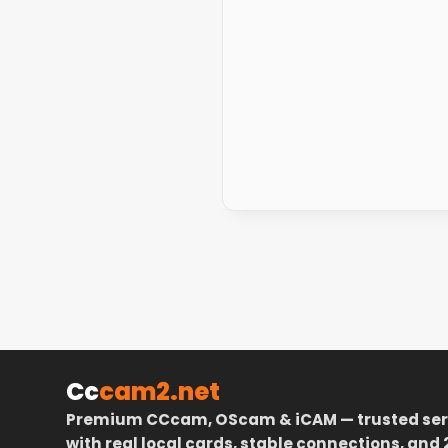
Cc
cam2.net
Premium CCcam, OScam & iCAM — trusted ser
with real local cards, stable connections, and 