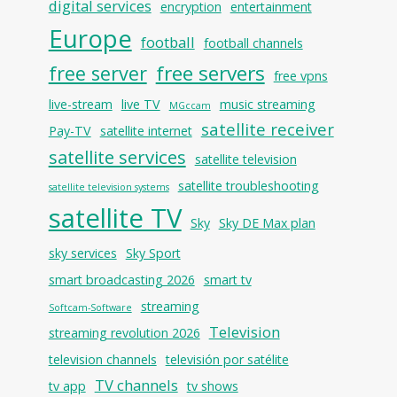
digital services
encryption
entertainment
Europe
football
football channels
free servers
free server
free vpns
live-stream
live TV
music streaming
MGccam
satellite receiver
Pay-TV
satellite internet
satellite services
satellite television
satellite troubleshooting
satellite television systems
satellite TV
Sky
Sky DE Max plan
sky services
Sky Sport
smart broadcasting 2026
smart tv
streaming
Softcam-Software
Television
streaming revolution 2026
television channels
televisión por satélite
TV channels
tv app
tv shows