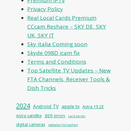
Premium IPTV
Privacy Policy
Real Local Cards Premium
CCcam Reshare – SKY DE, SKY
UK, SKY IT
Sky italia Coming soon
Skyde 098D icam fix
Terms and Conditions
Top Satellite TV Updates – New
FTA Channels, Receiver Tools &
Dish Tricks
2024
Android TV
apple tv
Astra 19.2E
Astra satellite
BER errors
card server
digital cameras
digitales Fernsehen