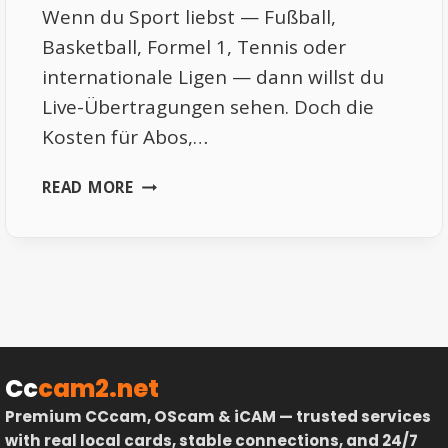
Wenn du Sport liebst — Fußball,
Basketball, Formel 1, Tennis oder
internationale Ligen — dann willst du
Live-Übertragungen sehen. Doch die
Kosten für Abos,…
KOSTENLOS
READ MORE
SPORT
STREAMEN
2026:
DIE
BESTEN
LEGALEN
SEITEN
FÜR
Cc
cam2.net
BUNDESLIGA,
Premium CCcam, OScam & iCAM — trusted services
CHAMPIONS
with real local cards, stable connections, and 24/7
LEAGUE