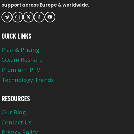
support across Europe & worldwide.
&
FORMEL
1
QUICK LINKS
Plan & Pricing
Cccam Reshare
Premium IPTV
Technology Trends
RESOURCES
Our Blog
Contact Us
Privacy Policy