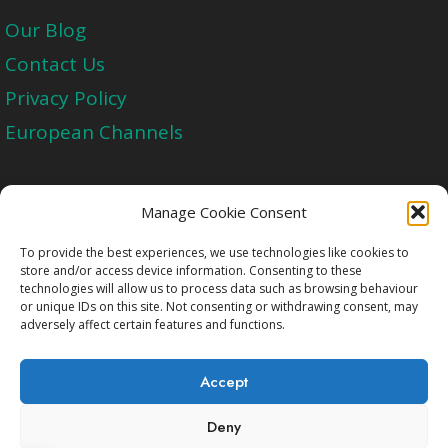
Our Blog
Contact Us
Privacy Policy
European Channels
Upgrade Today And Experience The Perfect
Manage Cookie Consent
Blend of Quality
To provide the best experiences, we use technologies like cookies to
store and/or access device information. Consenting to these
technologies will allow us to process data such as browsing behaviour
Get Started
or unique IDs on this site. Not consenting or withdrawing consent, may
adversely affect certain features and functions.
Accept
Deny