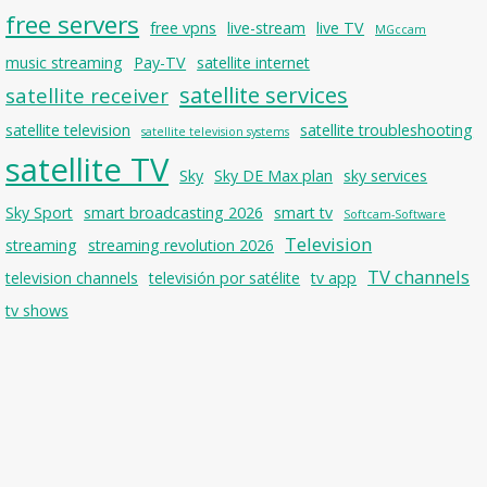
free servers
free vpns
live-stream
live TV
MGccam
music streaming
Pay-TV
satellite internet
satellite services
satellite receiver
satellite television
satellite troubleshooting
satellite television systems
satellite TV
Sky
Sky DE Max plan
sky services
Sky Sport
smart broadcasting 2026
smart tv
Softcam-Software
Television
streaming
streaming revolution 2026
TV channels
television channels
televisión por satélite
tv app
tv shows