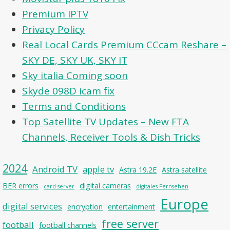
Premium IPTV
Privacy Policy
Real Local Cards Premium CCcam Reshare –
SKY DE, SKY UK, SKY IT
Sky italia Coming soon
Skyde 098D icam fix
Terms and Conditions
Top Satellite TV Updates – New FTA
Channels, Receiver Tools & Dish Tricks
2024
Android TV
apple tv
Astra 19.2E
Astra satellite
BER errors
digital cameras
card server
digitales Fernsehen
Europe
digital services
encryption
entertainment
free server
football
football channels