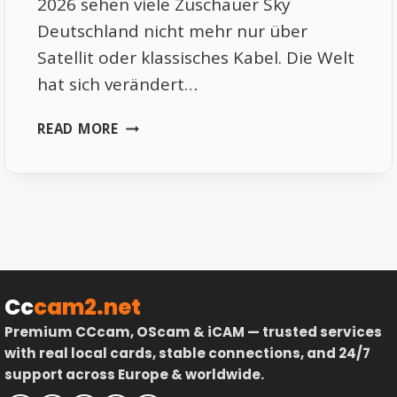
2026 sehen viele Zuschauer Sky
Deutschland nicht mehr nur über
Satellit oder klassisches Kabel. Die Welt
hat sich verändert…
SKY
READ MORE
DEUTSCHLAND
OHNE
KABEL
2026
|
NEUE
WEGE
FERNSEHEN
Cc
cam2.net
ZU
Premium CCcam, OScam & iCAM — trusted services
SCHAUEN
with real local cards, stable connections, and 24/7
support across Europe & worldwide.